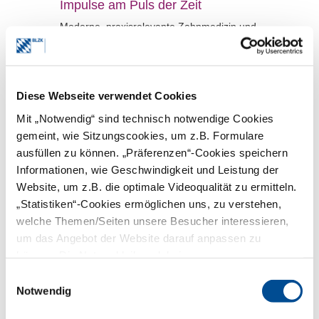
Impulse am Puls der Zeit
Moderne, praxisrelevante Zahnmedizin und
der kollegiale Austausch vor Ort: Das sind
die Markenzeichen des Bayerischen
Zahnärztetages, den BLZK und KZVB in
Kooperation veranstalten. Auch die 66.
Auflage des Kongresses vom 23. bis 25.
Diese Webseite verwendet Cookies
Oktober 2025 wurde diesen hohen
Ansprüchen mehr als gerecht. Der
Mit „Notwendig“ sind technisch notwendige Cookies
Kongress Zahnärzte war am Freitag
gemeint, wie Sitzungscookies, um z.B. Formulare
ausverkauft.
ausfüllen zu können. „Präferenzen“-Cookies speichern
mehr
Informationen, wie Geschwindigkeit und Leistung der
Website, um z.B. die optimale Videoqualität zu ermitteln.
16.10.2025 |
Nachrichten |
„Statistiken“-Cookies ermöglichen uns, zu verstehen,
Honorierungssysteme und GOZ
welche Themen/Seiten unsere Besucher interessieren,
Minimalinvasive
um das Angebot der Website darauf anpassen zu
Zahnheilkunde
können. Die Nutzer bleiben dabei anonym.
GOZ aktuell
Einwilligungsauswahl
Notwendig
mehr