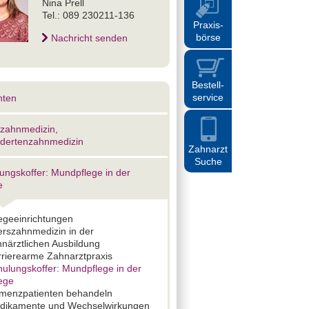
Nina Prell
Tel.: 089 230211-136
Praxis
-
börse
Nachricht senden
Bestell
-
service
nten
szahnmedizin,
dertenzahnmedizin
Zahnarzt
Suche
ungskoffer: Mundpflege in der
e
egeeinrichtungen
erszahnmedizin in der
närztlichen Ausbildung
rrierearme Zahnarztpraxis
ulungskoffer: Mundpflege in der
ege
menzpatienten behandeln
dikamente und Wechselwirkungen