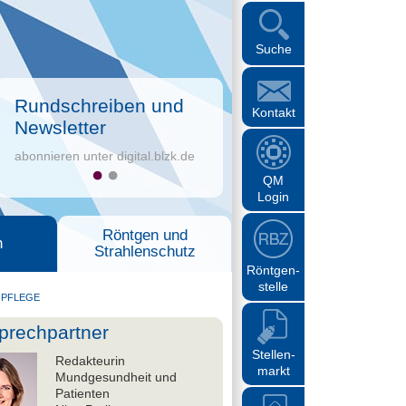
Suche
Rundschreiben und
Kontakt
Newsletter
abonnieren unter digital.blzk.de
QM
Login
Röntgen und
n
Strahlenschutz
Röntgen-
stelle
 PFLEGE
prechpartner
Stellen-
Redakteurin
markt
Mundgesundheit und
Patienten