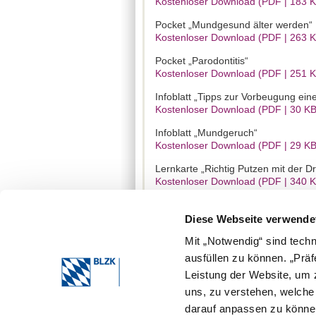
Kostenloser Download (PDF | 183 
Pocket „Mundgesund älter werden“
Kostenloser Download (PDF | 263 
Pocket „Parodontitis“
Kostenloser Download (PDF | 251 
Infoblatt „Tipps zur Vorbeugung eine
Kostenloser Download (PDF | 30 KB
Infoblatt „Mundgeruch“
Kostenloser Download (PDF | 29 KB
Lernkarte „Richtig Putzen mit der D
Kostenloser Download (PDF | 340 
Lernkarte „Putzen mit der elektrisc
Kostenloser Download (PDF | 174 
Diese Webseite verwende
ZQP-Ratgeber „Mundpflege – Praxist
Mit „Notwendig“ sind tech
Kostenloser Download (PDF | 1,3 M
ausfüllen zu können. „Prä
Leistung der Website, um z
„Handbuch der Mundhygiene“ der 
Kostenloser Download (PDF | 4,1 M
uns, zu verstehen, welch
darauf anpassen zu können