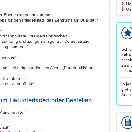
Ha
Ge
er Bundeszahnärztekammer
ps für den Pflegealltag“ des Zentrums für Qualität in
e
pfzahnbürste, Interdentalbürstchen,
rstärkung und Zungenreiniger zur Demonstration
eingesundheit“
Schic
schu
r werden“
erhal
zum S
hemen „Mundgesundheit im Alter“, „Parodontitis“ und
inklu
opfzahnbürste“
rischen Zahnbürste“
In je
gibt 
Ansc
um Herunterladen oder Bestellen
 Mund im Alter“
)
heit“