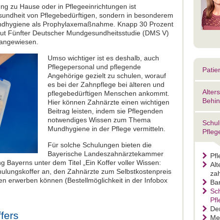
ung zu Hause oder in Pflegeeinrichtungen ist
sundheit von Pflegebedürftigen, sondern in besonderem
ndhygiene als Prophylaxemaßnahme. Knapp 30 Prozent
laut Fünfter Deutscher Mundgesundheitsstudie (DMS V)
e angewiesen.
Umso wichtiger ist es deshalb, auch
Pflegepersonal und pflegende
Patie
Angehörige gezielt zu schulen, worauf
es bei der Zahnpflege bei älteren und
Alter
pflegebedürftigen Menschen ankommt.
Behin
Hier können Zahnärzte einen wichtigen
Beitrag leisten, indem sie Pflegenden
notwendiges Wissen zum Thema
Schul
Mundhygiene in der Pflege vermitteln.
Pfleg
Für solche Schulungen bieten die
Bayerische Landeszahnärztekammer
Pfl
 Bayerns unter dem Titel „Ein Koffer voller Wissen:
Alt
hulungskoffer an, den Zahnärzte zum Selbstkostenpreis
zah
en erwerben können (Bestellmöglichkeit in der Infobox
Ba
Sch
Pfl
De
fers
Me