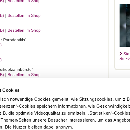
KB)
|
Bestellen im Shop
KB)
|
Bestellen im Shop
KB)
|
Bestellen im Shop
r Parodontitis“
)
Sta
druck
)
reikopfzahnbürste"
KB)
|
Bestellen im Shop
hen Zahnbürste"
KB)
|
Bestellen im Shop
t Cookies
ipps für den Pflegealltag"
nisch notwendige Cookies gemeint, wie Sitzungscookies, um z.B
B)
ferenzen“-Cookies speichern Informationen, wie Geschwindigkei
.B. die optimale Videoqualität zu ermitteln. „Statistiken“-Cooki
Bundeszahnärztekammer
B)
|
Bestellen im Shop
e Themen/Seiten unsere Besucher interessieren, um das Angebot
. Die Nutzer bleiben dabei anonym.