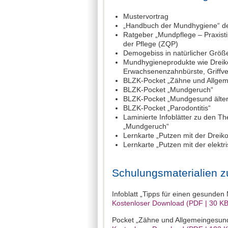
Mustervortrag
„Handbuch der Mundhygiene“ d
Ratgeber „Mundpflege – Praxistip
der Pflege (ZQP)
Demogebiss in natürlicher Größ
Mundhygieneprodukte wie Dreiko
Erwachsenenzahnbürste, Griffve
BLZK-Pocket „Zähne und Allgem
BLZK-Pocket „Mundgeruch“
BLZK-Pocket „Mundgesund älte
BLZK-Pocket „Parodontitis“
Laminierte Infoblätter zu den T
„Mundgeruch“
Lernkarte „Putzen mit der Dreik
Lernkarte „Putzen mit der elekt
Schulungsmaterialien z
Infoblatt „Tipps für einen gesunden
Kostenloser Download (PDF | 30 KB
Pocket „Zähne und Allgemeingesund