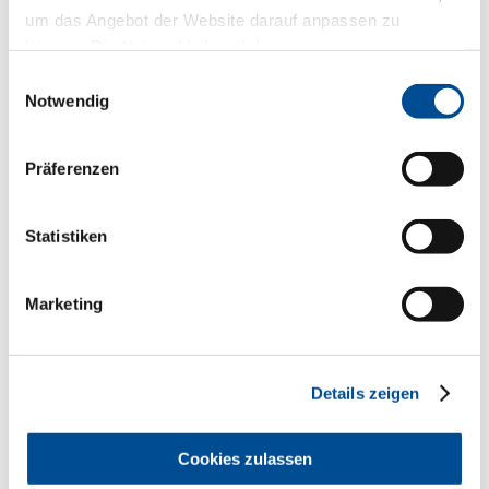
um das Angebot der Website darauf anpassen zu
Dr. Guido Oster
Dr. Cosima
können. Die Nutzer bleiben dabei anonym.
MBA
Rücker
Einwilligungsauswahl
Notwendig
Präferenzen
Statistiken
Dr. Willi
Dr. Dorothea
Scheinkönig
Schmidt
Marketing
Details zeigen
Dr. Rüdiger
Cookies zulassen
Schott