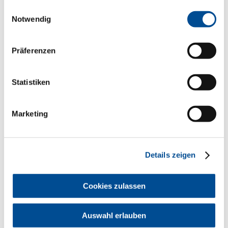
Insbesondere erhalten Sie damit Ihre
Einwilligungsauswahl
Informationen wesentlich schneller als
Notwendig
auf dem Postweg. Die BLZK kann damit
noch flexibler auf Themen reagieren und
über wichtige Inhalte zeitnah informieren.
Ein erheblicher Punkt ist auch die
Präferenzen
Schonung von Ressourcen – die Kosten
des Papierversands und der
Papierverbrauch sind enorm.
Statistiken
Link zur Anmeldung zu den
digitalen Medien der BLZK
Marketing
https://digital.blzk.de
Details zeigen
Newsletter Archiv
Cookies zulassen
Hier finden Sie alle bisher erschienenen
Newsletter für Zahnärzte im Überblick.
Auswahl erlauben
Newsletter Archiv im QM Online