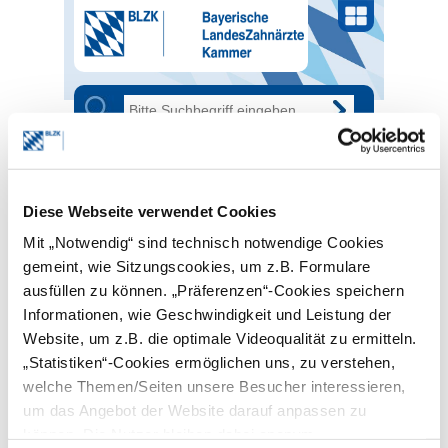
MENÜ
STARTSEITE
DIE BLZK
RUNDSCHREIBEN UND
NEWSLETTER
Diese Webseite verwendet Cookies
Mit „Notwendig“ sind technisch notwendige Cookies
Rundschreiben und
gemeint, wie Sitzungscookies, um z.B. Formulare
Newsletter
ausfüllen zu können. „Präferenzen“-Cookies speichern
Informationen, wie Geschwindigkeit und Leistung der
Neben den Newslettern für
Zahnärztinnen/Zahnärzte und ZFA haben
Website, um z.B. die optimale Videoqualität zu ermitteln.
Sie jetzt auch die Möglichkeit, sich für
„Statistiken“-Cookies ermöglichen uns, zu verstehen,
den
digitalen Versand des BLZK-
welche Themen/Seiten unsere Besucher interessieren,
Rundschreibens
anzumelden.
um das Angebot der Website darauf anpassen zu
Die Anmeldung zum digitalen
können. Die Nutzer bleiben dabei anonym.
Rundschreiben hat viele Vorteile.