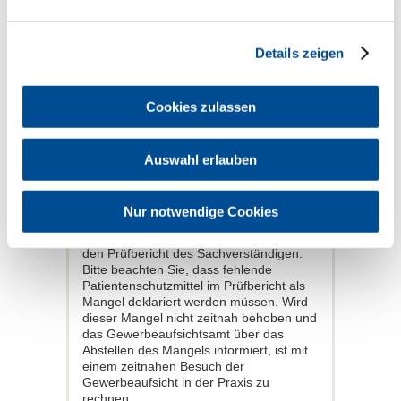
Zahnarzt. Der Patient sollte in diesem
Fall darüber aufgeklärt werden, warum
genau der erforderliche Strahlenschutz
Details zeigen
speziell bei ihm nicht angewendet werden
kann. Dieser Vorgang sowie das
Einverständnis des Patienten ist in der
Cookies zulassen
Patientenkartei zu notieren.
Im Rahmen der fünfjährigen
Sachverständigenprüfung werden auch
Auswahl erlauben
die beim Röntgen erforderlichen
Patientenschutzmittel durch die
Sachverständigen überprüft. Gleichzeitig
Nur notwendige Cookies
mit der Zahnarztpraxis erhält dann auch
das zuständige Gewerbeaufsichtsamt
den Prüfbericht des Sachverständigen.
Bitte beachten Sie, dass fehlende
Patientenschutzmittel im Prüfbericht als
Mangel deklariert werden müssen. Wird
dieser Mangel nicht zeitnah behoben und
das Gewerbeaufsichtsamt über das
Abstellen des Mangels informiert, ist mit
einem zeitnahen Besuch der
Gewerbeaufsicht in der Praxis zu
rechnen.