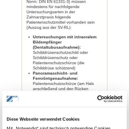
Norm: DIN EN 61331-3) müssen
mindestens für nachfolgende
Untersuchungsarten in der
Zahnarztpraxis folgende
Patientenschutzmittel vorhanden sein
(Auszug aus der SV-RL):
Untersuchungen mit intraoralem
Bildempfänger
(Dentaltubusaufnahme):
Schilddrüsenschutzschild oder
Schilddrüsenschutz oder
Patientenschutzschürze (die
Schilddrüse schützend)
Panoramaschicht- und
Fernröntgenaufnahme:
Patientenschutzschürze (am Hals
anschließend und den Rücken
schützend)
DVT (Cone-Beam-CT):
Patientenschutzschürze (am Hals
anschließend und den Rücken
schützend)
Diese Webseite verwendet Cookies
Nach wie vor gelten als Schutz für den
Mit „Notwendig“ sind technisch notwendige Cookies