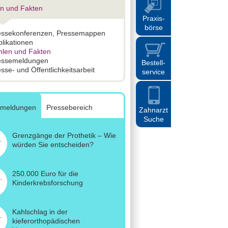
n und Fakten
Praxis
-
börse
essekonferenzen, Pressemappen
likationen
hlen und Fakten
essemeldungen
Bestell
-
sse- und Öffentlichkeitsarbeit
service
emeldungen
Pressebereich
Zahnarzt
Suche
Grenzgänge der Prothetik – Wie
.
würden Sie entscheiden?
250.000 Euro für die
.
Kinderkrebsforschung
Kahlschlag in der
.
kieferorthopädischen