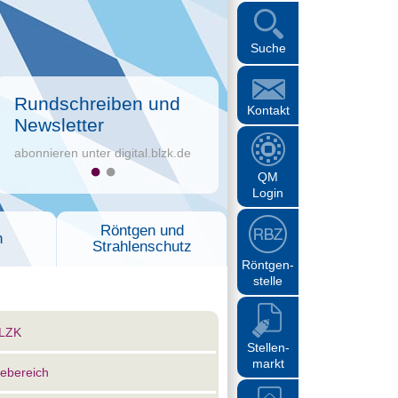
Suche
Rundschreiben und
Kontakt
Newsletter
abonnieren unter digital.blzk.de
QM
Login
Röntgen und
n
Strahlenschutz
Röntgen-
stelle
BLZK
Stellen-
markt
ebereich