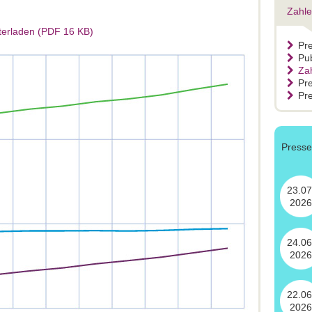
Zahle
terladen (PDF 16 KB)
Pr
Pub
Za
Pr
Pre
Press
23.07
2026
24.06
2026
22.06
2026