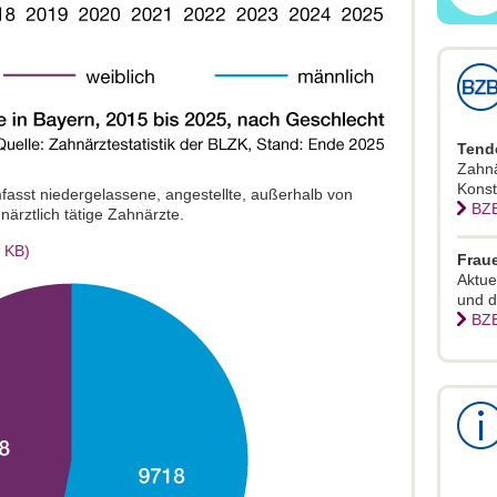
Tend
Zahnä
Konst
fasst niedergelassene, angestellte, außerhalb von
BZB
närztlich tätige Zahnärzte.
6 KB)
Frau
Aktue
und 
BZB