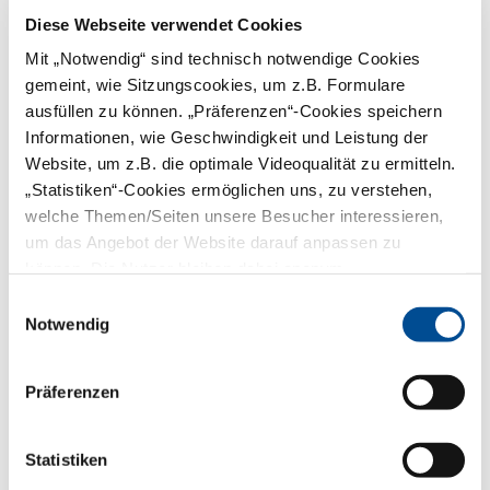
Zum Login
Diese Webseite verwendet Cookies
Mit „Notwendig“ sind technisch notwendige Cookies
gemeint, wie Sitzungscookies, um z.B. Formulare
ausfüllen zu können. „Präferenzen“-Cookies speichern
Röntgenstelle der
Informationen, wie Geschwindigkeit und Leistung der
Bayerischen
Website, um z.B. die optimale Videoqualität zu ermitteln.
Zahnärzte (RBZ)
„Statistiken“-Cookies ermöglichen uns, zu verstehen,
Die RBZ in Nürnberg hat die Aufgabe, die
welche Themen/Seiten unsere Besucher interessieren,
Qualitätssicherung der zahnärztlichen
um das Angebot der Website darauf anpassen zu
Röntgengeräte in Bayern gemäß der
Röntgenverordnung zu überprüfen.
können. Die Nutzer bleiben dabei anonym.
Einwilligungsauswahl
Hier finden Sie folgende Informationen:
Notwendig
Prüfungsablauf
Formblätter und Dokumente
Ansprechpartner und Anfahrtsplan
Präferenzen
mehr
Statistiken