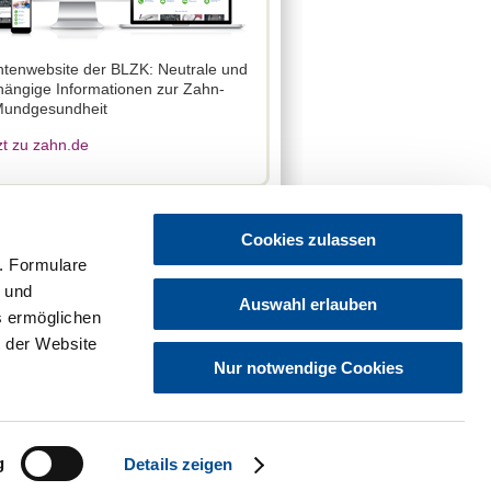
ntenwebsite der BLZK: Neutrale und
ängige Informationen zur Zahn-
Mundgesundheit
zt zu zahn.de
Cookies zulassen
. Formulare
t und
Auswahl erlauben
es ermöglichen
 der Website
Nur notwendige Cookies
g
Details zeigen
z
Hinweisgebersystem
Sitemap
Cookies