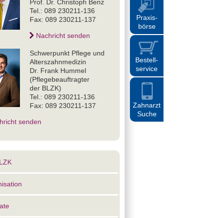
Prof. Dr. Christoph Benz
Tel.: 089 230211-136
Praxis
-
Fax: 089 230211-137
börse
Nachricht senden
Schwerpunkt Pflege und
Bestell
-
Alterszahnmedizin
service
Dr. Frank Hummel
(Pflegebeauftragter
der BLZK)
Tel.: 089 230211-136
Zahnarzt
Fax: 089 230211-137
Suche
hricht senden
BLZK
isation
ate