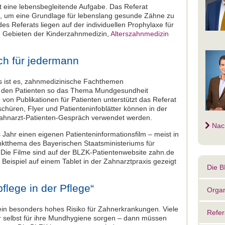
t eine lebensbegleitende Aufgabe. Das Referat
n, um eine Grundlage für lebenslang gesunde Zähne zu
es Referats liegen auf der individuellen Prophylaxe für
en Gebieten der Kinderzahnmedizin,
Alterszahnmedizin
ch für jedermann
s ist es, zahnmedizinische Fachthemen
d den Patienten so das Thema Mundgesundheit
on Publikationen für Patienten unterstützt das Referat
chüren, Flyer und Patienteninfoblätter können in der
Zahnarzt-Patienten-Gespräch verwendet werden.
Nac
Jahr einen eigenen Patienteninformationsfilm – meist in
tthema des Bayerischen Staatsministeriums für
 Die Filme sind auf der BLZK-Patientenwebsite zahn.de
eispiel auf einem Tablet in der Zahnarztpraxis gezeigt
Die 
lege in der Pflege“
Organ
in besonders hohes Risiko für Zahnerkrankungen. Viele
Refer
r selbst für ihre Mundhygiene sorgen – dann müssen