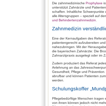
Die zahnmedizinische
Prophylaxe
is
unterstützt Zahnärzte und Patiente
schaffen. Inhaltliche Schwerpunkte d
alle Altersgruppen – speziell auf d
und Behindertenzahnmedizin
.
Zahnmedizin verständli
Eine der Kernaufgaben des Referat
patientengerecht aufzubereiten un
nahezubringen. Mit der Herausgabe v
die bayerischen Zahnärzte: Die Bros
Zahnarztpraxis ausgelegt oder im 
Zudem produziert das Referat jedes 
Anlehnung an das Jahresschwerpunk
Gesundheit, Pflege und Prävention.
abrufbar und können Patienten zum B
werden.
Schulungskoffer „Mundpf
Pflegebedürftige Menschen tragen e
von ihnen können jedoch nicht meh