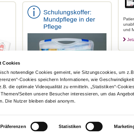
Schulungskoffer:
Mundpflege in der
Patie
unabh
Pflege
und 
Jet
t Cookies
nisch notwendige Cookies gemeint, wie Sitzungscookies, um z.B
ferenzen“-Cookies speichern Informationen, wie Geschwindigkei
.B. die optimale Videoqualität zu ermitteln. „Statistiken“-Cooki
Inhalt des Koffers und Bestellinfos
e Themen/Seiten unsere Besucher interessieren, um das Angebot
. Die Nutzer bleiben dabei anonym.
Präferenzen
Statistiken
Marketin
Kontakt
Impressum
Rundschreiben und Newsletter
Datenschut