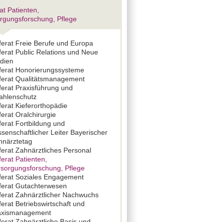
at Patienten,
rgungsforschung, Pflege
ferat Freie Berufe und Europa
erat Public Relations und Neue
dien
ferat Honorierungssysteme
ferat Qualitätsmanagement
ferat Praxisführung und
rahlenschutz
erat Kieferorthopädie
erat Oralchirurgie
erat Fortbildung und
senschaftlicher Leiter Bayerischer
hnärztetag
erat Zahnärztliches Personal
erat Patienten,
rsorgungsforschung, Pflege
ferat Soziales Engagement
ferat Gutachterwesen
ferat Zahnärztlicher Nachwuchs
erat Betriebswirtschaft und
axismanagement
erat Zahnärztliche Basis und