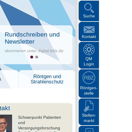
Suche
Rundschreiben und
Kontakt
Newsletter
abonnieren unter digital.blzk.de
QM
Login
Röntgen und
n
Strahlenschutz
Röntgen-
stelle
takt
Stellen-
Schwerpunkt Patienten
markt
und
Versorgungsforschung