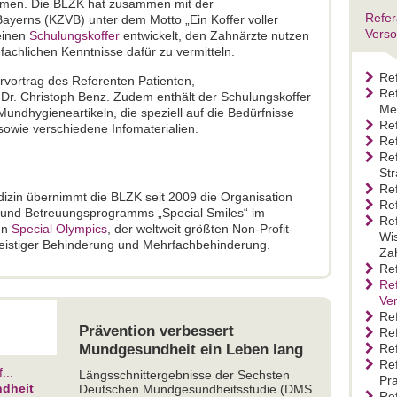
hmen. Die BLZK hat zusammen mit der
Refer
ayerns (KZVB) unter dem Motto „Ein Koffer voller
Verso
einen
Schulungskoffer
entwickelt, den Zahnärzte nutzen
achlichen Kenntnisse dafür zu vermitteln.
Re
ervortrag des Referenten Patienten,
Ref
 Dr. Christoph Benz. Zudem enthält der Schulungskoffer
Me
ndhygieneartikeln, die speziell auf die Bedürfnisse
Re
sowie verschiedene Infomaterialien.
Re
Re
St
Ref
izin übernimmt die BLZK seit 2009 die Organisation
Ref
 und Betreuungsprogramms „Special Smiles“ im
Ref
en
Special Olympics
, der weltweit größten Non-Profit-
Wis
eistiger Behinderung und Mehrfachbehinderung.
Za
Ref
Ref
Ve
Re
Prävention verbessert
Re
Mundgesundheit ein Leben lang
Re
Ref
...
Längsschnittergebnisse der Sechsten
Pr
ndheit
Deutschen Mundgesundheitsstudie (DMS
Ref