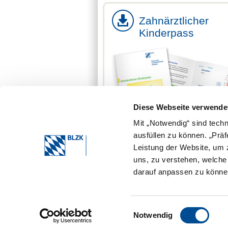
Zahnärztlicher
Kinderpass
Diese Webseite verwende
Mit „Notwendig“ sind tech
ausfüllen zu können. „Prä
Leistung der Website, um z
Download PDF (1,1 MB)
uns, zu verstehen, welch
darauf anpassen zu können
Einwilligungsauswahl
Notwendig
Bayerische Landeszahnärztekammer 2026