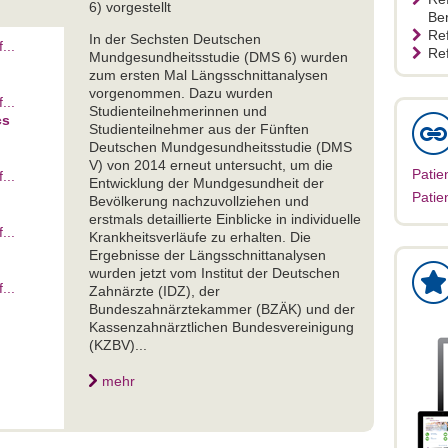
6) vorgestellt
Ber
Re
In der Sechsten Deutschen
...
Re
Mundgesundheitsstudie (DMS 6) wurden
zum ersten Mal Längsschnittanalysen
vorgenommen. Dazu wurden
...
Studienteilnehmerinnen und
cs
Studienteilnehmer aus der Fünften
Deutschen Mundgesundheitsstudie (DMS
V) von 2014 erneut untersucht, um die
Patie
...
Entwicklung der Mundgesundheit der
Patie
Bevölkerung nachzuvollziehen und
erstmals detaillierte Einblicke in individuelle
...
Krankheitsverläufe zu erhalten. Die
Ergebnisse der Längsschnittanalysen
wurden jetzt vom Institut der Deutschen
...
Zahnärzte (IDZ), der
Bundeszahnärztekammer (BZÄK) und der
Kassenzahnärztlichen Bundesvereinigung
(KZBV)...
mehr