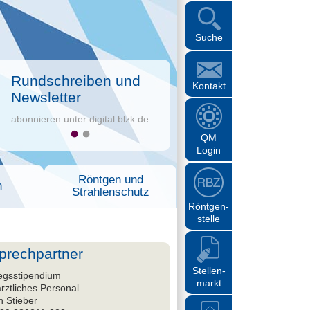
Suche
Rundschreiben und
Kontakt
Newsletter
abonnieren unter digital.blzk.de
QM
Login
Röntgen und
n
Strahlenschutz
Röntgen-
stelle
prechpartner
Stellen-
iegsstipendium
markt
rztliches Personal
n Stieber