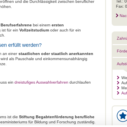
Tel.:
röffnen und die Durchlässigkeit zwischen beruflicher
Fax: 
rhöhen.
Nac
t
Berufserfahrene
bei einem
ersten
 ist für ein
Vollzeitstudium
oder auch für ein
ch.
Zahnä
n erfüllt werden?
Förde
m an einer
staatlichen oder staatlich anerkannten
g wird als Pauschale und einkommensunabhängig
nze.
Aufst
We
muss ein
dreistufiges Auswahlverfahren
durchlaufen
Au
Me
Au
ms ist die
Stiftung Begabtenförderung berufliche
esministeriums für Bildung und Forschung zuständig.