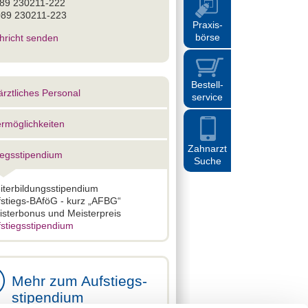
 089 230211-222
089 230211-223
Praxis
-
börse
hricht senden
Bestell
-
rztliches Personal
service
rmöglichkeiten
Zahnarzt
iegsstipendium
Suche
iterbildungsstipendium
fstiegs-BAföG - kurz „AFBG“
isterbonus und Meisterpreis
fstiegsstipendium
Mehr zum Aufstiegs-
stipendium