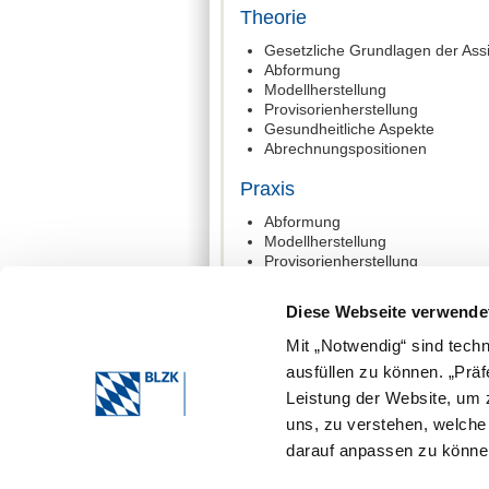
Theorie
Gesetzliche Grundlagen der Ass
Abformung
Modellherstellung
Provisorienherstellung
Gesundheitliche Aspekte
Abrechnungspositionen
Praxis
Abformung
Modellherstellung
Provisorienherstellung
Die ausführlichen Inhalte finden Sie
Diese Webseite verwende
(FortbOZFA/ZAH) – Anlage Fortbildu
Mit „Notwendig“ sind tech
ausfüllen zu können. „Prä
Leistung der Website, um z
uns, zu verstehen, welch
darauf anpassen zu können