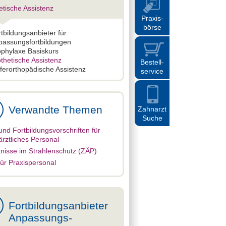
etische Assistenz
Praxis
-
börse
tbildungsanbieter für
passungsfortbildungen
ophylaxe Basiskurs
thetische Assistenz
Bestell
-
ferorthopädische Assistenz
service
Verwandte Themen
Zahnarzt
Suche
und Fortbildungsvorschriften für
rztliches Personal
nisse im Strahlenschutz (ZÄP)
ür Praxispersonal
Fortbildungsanbieter
Anpassungs-