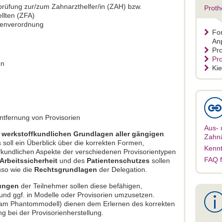
prüfung zur/zum Zahnarzthelfer/in (ZAH) bzw.
Proth
llten (ZFA)
enverordnung
For
An
Pr
Pro
en
Kie
ntfernung von Provisorien
Aus- 
werkstoffkundlichen Grundlagen aller gängigen
Zahnä
soll ein Überblick über die korrekten Formen,
Kennt
fkundlichen Aspekte der verschiedenen Provisorientypen
FAQ f
Arbeitssicherheit
und des
Patientenschutzes
sollen
nso wie die
Rechtsgrundlagen
der Delegation.
ungen
der Teilnehmer sollen diese befähigen,
nd ggf. in Modelle oder Provisorien umzusetzen.
. am Phantommodell) dienen dem Erlernen des korrekten
 bei der Provisorienherstellung.