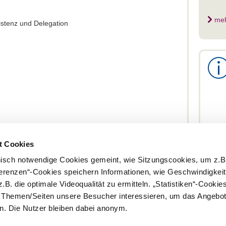
me
istenz und Delegation
 in der
Fortbildungsordnung für ZFA und ZAH
t Cookies
ngskatalog, S. 5-6.
nisch notwendige Cookies gemeint, wie Sitzungscookies, um z.B
ferenzen“-Cookies speichern Informationen, wie Geschwindigkei
.B. die optimale Videoqualität zu ermitteln. „Statistiken“-Cooki
Gra
e Themen/Seiten unsere Besucher interessieren, um das Angebot
. Die Nutzer bleiben dabei anonym.