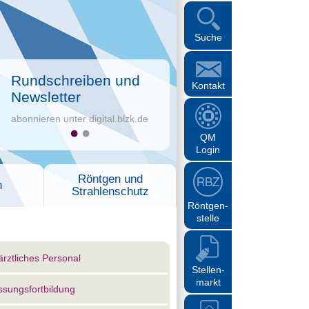
Suche
Rundschreiben und
Kontakt
Newsletter
abonnieren unter digital.blzk.de
QM
Login
Röntgen und
n
Strahlenschutz
Röntgen-
stelle
rztliches Personal
Stellen-
markt
sungsfortbildung