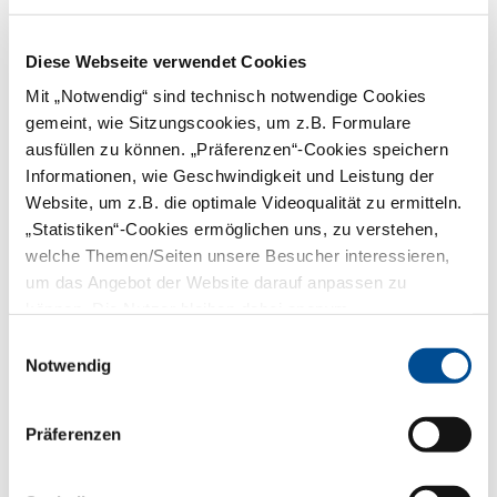
Diese Webseite verwendet Cookies
Mit „Notwendig“ sind technisch notwendige Cookies
Die acht Zahnärztlichen Bezirksverbände
gemeint, wie Sitzungscookies, um z.B. Formulare
(ZBV) in Bayern sind unter dem Dach der
ausfüllen zu können. „Präferenzen“-Cookies speichern
Bayerischen Landeszahnärztekamemr
vereinigt. Sie sind eigene Körperschaften
Informationen, wie Geschwindigkeit und Leistung der
des öffentlichen Rechts. Über die
Website, um z.B. die optimale Videoqualität zu ermitteln.
Linkliste sind die Websites jedes ZBV
„Statistiken“-Cookies ermöglichen uns, zu verstehen,
aufzurufen.
welche Themen/Seiten unsere Besucher interessieren,
mehr
um das Angebot der Website darauf anpassen zu
können. Die Nutzer bleiben dabei anonym.
Einwilligungsauswahl
Referate
Notwendig
Präferenzen