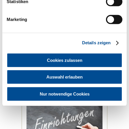
Statistiken
Marketing
Der Vorstand der BLZK beruft
ehrenamtlich tätige Zahnärzte als
Referenten für einzelne Sachgebiete. Ein
Überblick zeigt die derzeit tätigen
Referentinnen und Referenten der BLZK,
Details zeigen
Kontaktmöglichkeiten per E-Mail und
Telefon und verlinkt auf die jeweiligen
Webseiten der Referate innerhalb des
Cookies zulassen
BLZK-Webauftritts.
mehr
Auswahl erlauben
Nur notwendige Cookies
Einrichtungen