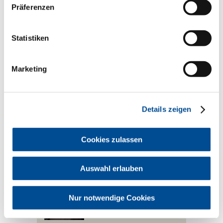
www.kzvb.de
Präferenzen
Weitere Informationen
Statistiken
www.bayerischer-zahnaerztetag.de
AGB zum Bayerischen
Marketing
Zahnärztetag
Allgemeine Geschäftsbedingungen
Details zeigen
unter www.oemus.com
Cookies zulassen
Ansprechpartner
Leitung
Auswahl erlauben
Dr. Dr. Frank Wohl
Tel.: 089 230211-104
Nur notwendige Cookies
Nachricht senden