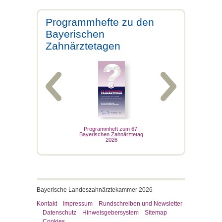
Programmhefte zu den
Bayerischen
Zahnärztetagen
ogrammheft zum
Programmheft zum 67.
Magazin zum 
chen Zahnärztetag
Bayerischen Zahnärztetag
Bayerischen Zahnä
 50. Bayerischen
2026
2025
närztetag 2009
Bayerische Landeszahnärztekammer 2026
Kontakt
Impressum
Rundschreiben und Newsletter
Datenschutz
Hinweisgebersystem
Sitemap
Cookies