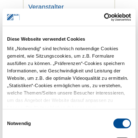
Veranstalter
BLZK – Bayerische
Landeszahnärztekammer
Dr. Dr. Frank Wohl, Präsident
Diese Webseite verwendet Cookies
Flößergasse 1
81369 München
Mit „Notwendig“ sind technisch notwendige Cookies
Tel.: 089 230211-104
gemeint, wie Sitzungscookies, um z.B. Formulare
Fax: 089 230211-108
ausfüllen zu können. „Präferenzen“-Cookies speichern
Informationen, wie Geschwindigkeit und Leistung der
In Kooperation mit
Website, um z.B. die optimale Videoqualität zu ermitteln.
KZVB – Kassenzahnärztliche
„Statistiken“-Cookies ermöglichen uns, zu verstehen,
Vereinigung Bayerns
welche Themen/Seiten unsere Besucher interessieren,
um das Angebot der Website darauf anpassen zu
Dr. Rüdiger Schott, Vorsitzender des
Vorstands
können. Die Nutzer bleiben dabei anonym.
Fallstraße 34
Einwilligungsauswahl
81369 München
Tel.: 089 72401-121
Notwendig
Fax: 089 72401-218