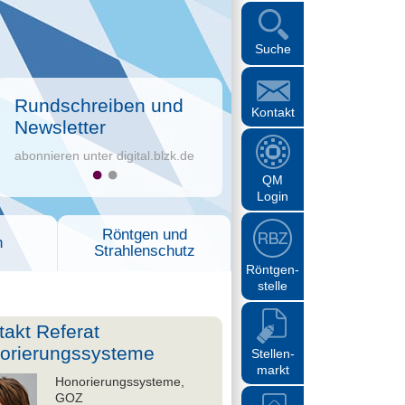
Suche
Rundschreiben und
Kontakt
Newsletter
abonnieren unter digital.blzk.de
QM
Login
Röntgen und
n
Strahlenschutz
Röntgen-
stelle
takt Referat
orierungssysteme
Stellen-
markt
Honorierungssysteme,
GOZ