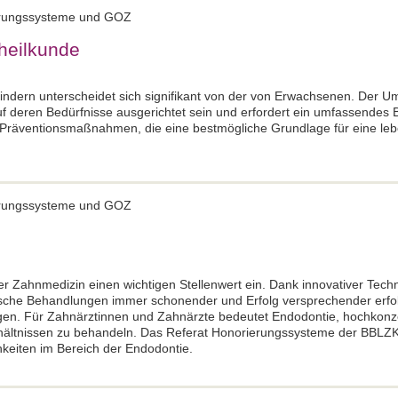
ierungssysteme und GOZ
heilkunde
indern unterscheidet sich signifikant von der von Erwachsenen. Der 
uf deren Bedürfnisse ausgerichtet sein und erfordert ein umfassendes
 Präventionsmaßnahmen, die eine bestmögliche Grundlage für eine le
ierungssysteme und GOZ
r Zahnmedizin einen wichtigen Stellenwert ein. Dank innovativer Tech
che Behandlungen immer schonender und Erfolg versprechender erfolge
n. Für Zahnärztinnen und Zahnärzte bedeutet Endodontie, hochkonzen
ltnissen zu behandeln. Das Referat Honorierungssysteme der BBLZK i
eiten im Bereich der Endodontie.