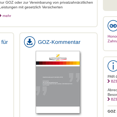
zur GOZ oder zur Vereinbarung von privatzahnärztlichen
Leistungen mit gesetzlich Versicherten
mehr
Hono
Zahn
für
GOZ-Kommentar
PAR-L
BZB
Abrec
Beson
BZB
GOZ 