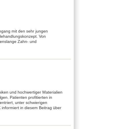
Umgang mit den sehr jungen
 Behandlungskonzept. Von
benslange Zahn- und
niken und hochwertiger Materialien
n. Patienten profitierten in
triert, unter schwierigen
nformiert in diesem Beitrag über