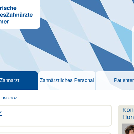
Zahnarzt
Zahnärztliches Personal
Patiente
 UND GOZ
Kon
Z
Hon