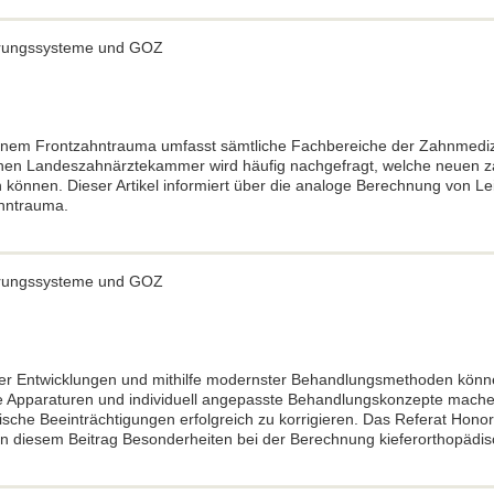
ierungssysteme und GOZ
inem Frontzahntrauma umfasst sämtliche Fachbereiche der Zahnmediz
hen Landeszahnärztekammer wird häufig nachgefragt, welche neuen
 können. Dieser Artikel informiert über die analoge Berechnung von 
hntrauma.
ierungssysteme und GOZ
er Entwicklungen und mithilfe modernster Behandlungsmethoden können
lle Apparaturen und individuell angepasste Behandlungskonzepte mach
etische Beeinträchtigungen erfolgreich zu korrigieren. Das Referat Hon
in diesem Beitrag Besonderheiten bei der Berechnung kieferorthopäd