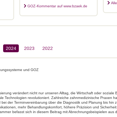
All
GOZ-Kommentar auf www.bzaek.de
2024
2023
2022
ierungssysteme und GOZ
isierung verändert nicht nur unseren Alltag, die Wirtschaft oder sozial
e Technologien revolutioniert. Zahlreiche zahnmedizinische Praxen hab
d bei der Terminvereinbarung über die Diagnostik und Planung bis hin 
nikationen, mehr Behandlungskomfort, höhere Präzision und Sicherhei
mmer befasst sich in diesem Beitrag mit Abrechnungsbeispielen aus d