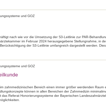
ierungssysteme und GOZ
ftigt nach wie vor die Umsetzung der S3-Leitlinie zur PAR-Behandlung b
närztekammer im Februar 2024 herausgegebene Stellungnahme, in der
rücksichtigung der S3-Leitlinie umfangreich dargestellt werden. Diese 
ierungssysteme und GOZ
eilkunde
 im zahnmedizinischen Bereich einen immer größer werdenden Raum ei
ndlungskonzepte können in allen Bereichen der Zahnmedizin minimalinva
ert das Referat Honorierungssysteme der Bayerischen Landeszahnärzt
öglichkeiten.