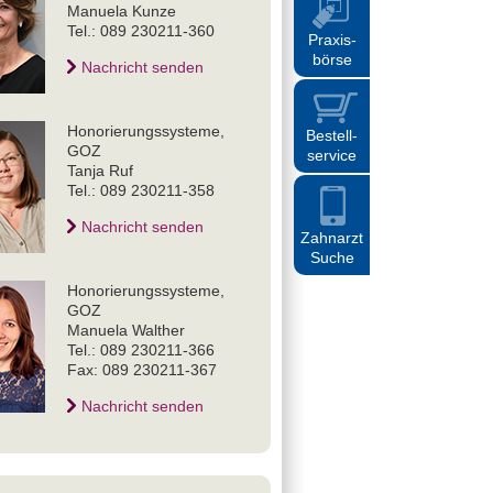
Manuela Kunze
Tel.: 089 230211-360
Praxis
-
börse
Nachricht senden
Honorierungssysteme,
Bestell
-
GOZ
service
Tanja Ruf
Tel.: 089 230211-358
Nachricht senden
Zahnarzt
Suche
Honorierungssysteme,
GOZ
Manuela Walther
Tel.: 089 230211-366
Fax: 089 230211-367
Nachricht senden