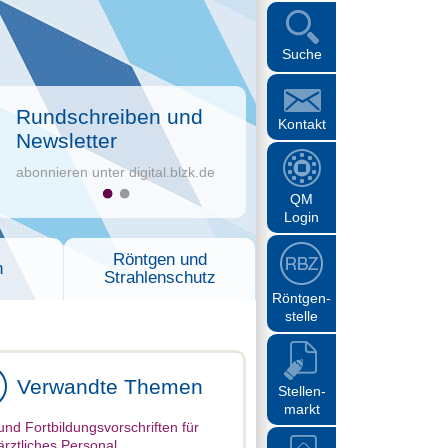
Suche
Rundschreiben und
Kontakt
Newsletter
abonnieren unter digital.blzk.de
QM
Login
Röntgen und
n
Strahlenschutz
Röntgen-
stelle
Verwandte Themen
Stellen-
markt
und Fortbildungsvorschriften für
rztliches Personal