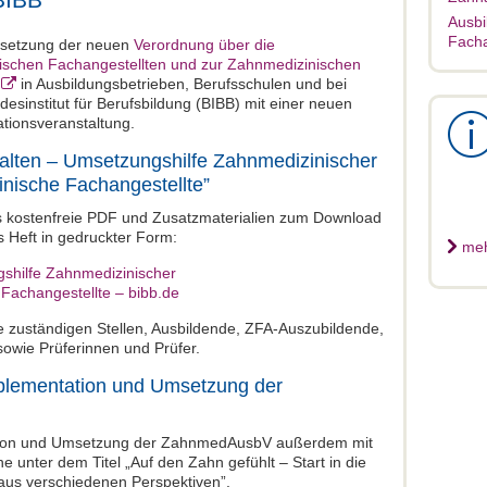
Ausbi
Facha
msetzung der neuen
Verordnung über die
ischen Fachangestellten und zur Zahnmedizinischen
in Ausbildungsbetrieben, Berufsschulen und bei
esinstitut für Berufsbildung (BIBB) mit einer neuen
ationsveranstaltung.
talten – Umsetzungshilfe Zahnmedizinischer
nische Fachangestellte”
as kostenfreie PDF und Zusatzmaterialien zum Download
s Heft in gedruckter Form:
meh
gshilfe Zahnmedizinischer
Fachangestellte – bibb.de
ie zuständigen Stellen, Ausbildende, ZFA-Auszubildende,
sowie Prüferinnen und Prüfer.
mplementation und Umsetzung der
ation und Umsetzung der ZahnmedAusbV außerdem mit
e unter dem Titel „Auf den Zahn gefühlt – Start in die
 aus verschiedenen Perspektiven”.