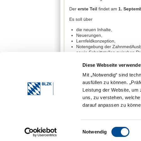
Der
erste Teil
findet am
1. Septemb
Es soll über
die neuen Inhalte,
Neuerungen,
Lernfeldkonzeption,
Notengebung der ZahnmedAus
sowie Schnittstellen zwischen P
informiert werden. Experten der Soz
Diese Webseite verwende
Unterstützung. Das Angebot richtet s
Sie Informationen zum Programm, z
Mit „Notwendig“ sind tech
Veranstaltungen:
ausfüllen zu können. „Prä
Leistung der Website, um z
Online-Veranstaltungsreihe Teil 1:
ZFA – Bundesinstitut für Berufsbild
uns, zu verstehen, welch
darauf anpassen zu können
Einwilligungsauswahl
Notwendig
Bayerische Landeszahnärztekammer 2026