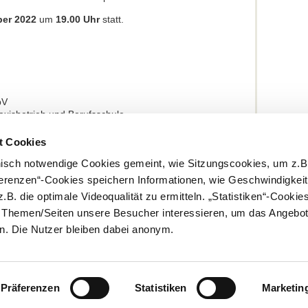
er 2022
um
19.00 Uhr
statt.
bV
raxisbetrieb und Berufsschule
ialpartner und der Berufsschule bieten fachliche
t Cookies
ich an alle an der Ausbildung Beteiligten. Hier finden
ur Anmeldung und einen Ausblick auf weitere
nisch notwendige Cookies gemeint, wie Sitzungscookies, um z.B
ferenzen“-Cookies speichern Informationen, wie Geschwindigkei
.B. die optimale Videoqualität zu ermitteln. „Statistiken“-Cooki
 Auf den Zahn gefühlt – Start in die neue Ausbildung der
ung (BIBB)
e Themen/Seiten unsere Besucher interessieren, um das Angebot
. Die Nutzer bleiben dabei anonym.
Präferenzen
Statistiken
Marketin
Kontakt
Impressum
Rundschreiben und Newsletter
Datenschut