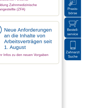
ldung Zahnmedizinische
Praxis
-
ngestellte (ZFA)
börse
Neue Anforderungen
Bestell
-
service
an die Inhalte von
Arbeitsverträgen seit
1. August
Zahnarzt
r Infos zu den neuen Vorgaben
Suche