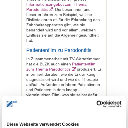
Informationsangebot zum Thema
Parodontitis
. Die Leserinnen und
Leser erfahren zum Beispiel, welche
Risikofaktoren es für die Erkrankung des
Zahnhalteapparates gibt, wie sie
behandelt wird und vor allem, welchen
Einfluss sie auf die Allgemeingesundheit
hat.
Patientenfilm zu Parodontitis
In Zusammenarbeit mit TV-Wartezimmer
hat die BLZK auch einen
Patientenfilm
zum Thema Parodontitis
produziert. Er
informiert darüber, wie die Erkrankung
diagnostiziert wird und wie die Therapie
abläuft. Außerdem erfahren Patientinnen
und Patienten in dem knapp
vierminütigen Film, was sie selbst dafür
tun können, damit eine Parodontitis erst
gar nicht entsteht – zum Beispiel
regelmäßig zur professionellen
Zahnreinigung gehen und Risikofaktoren
wie Übergewicht und Rauchen
Diese Webseite verwendet Cookies
vermeiden. Klare und ansprechende