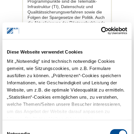
Programmpunkte sind die Telematik-
Infrastruktur (TI), Datenschutz und
Qualitätssicherungsverfahren sowie die
Folgen der Spargesetze der Politik. Auch
die Aktualisierung der Röntgenfachkunde
für Zahnärzte ist wieder möglich.
Kongress für das Zahnärztliche
Personal
Diese Webseite verwendet Cookies
Der Kongress für das Praxisteam steht
ebenfalls unter dem Motto „Der kleine
Mit „Notwendig“ sind technisch notwendige Cookies
(große) Unterschied“. Diese Fortbildung
gemeint, wie Sitzungscookies, um z.B. Formulare
dauert einen Tag und wird am Freitag,
ausfüllen zu können. „Präferenzen“-Cookies speichern
20. Oktober, angeboten. Die fünf
Referate durchstreifen „Andere Länder –
Informationen, wie Geschwindigkeit und Leistung der
andere Sitten!“ und machen eine „Tour
Website, um z.B. die optimale Videoqualität zu ermitteln.
de Parodontologie“. Sie widmen sich dem
„Statistiken“-Cookies ermöglichen uns, zu verstehen,
Gender Marketing, der Abrechnung mit
Köpfchen und dem Notfallmanagement.
welche Themen/Seiten unsere Besucher interessieren,
um das Angebot der Website darauf anpassen zu
Parallel zum Kongressprogramm verleiht
die BLZK wieder Urkunden an die
können. Die Nutzer bleiben dabei anonym.
erfolgreichen Absolventen der
Einwilligungsauswahl
Aufstiegsfortbildungen Zahnmedizinische
Notwendig