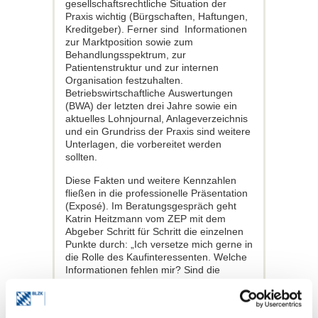
gesellschaftsrechtliche Situation der
Praxis wichtig (Bürgschaften, Haftungen,
Kreditgeber). Ferner sind Informationen
zur Marktposition sowie zum
Behandlungsspektrum, zur
Patientenstruktur und zur internen
Organisation festzuhalten.
Betriebswirtschaftliche Auswertungen
(BWA) der letzten drei Jahre sowie ein
aktuelles Lohnjournal, Anlageverzeichnis
und ein Grundriss der Praxis sind weitere
Unterlagen, die vorbereitet werden
sollten.
Diese Fakten und weitere Kennzahlen
fließen in die professionelle Präsentation
(Exposé). Im Beratungsgespräch geht
Katrin Heitzmann vom ZEP mit dem
Abgeber Schritt für Schritt die einzelnen
Punkte durch: „Ich versetze mich gerne in
die Rolle des Kaufinteressenten. Welche
Informationen fehlen mir? Sind die
Angaben plausibel oder gibt es
Irritationen? Ist der Patientenstamm stabil
und die Personalsituation geklärt?“