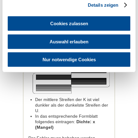
(Mangel)
Details zeigen
Der Fehler muss behoben werden.
Anschließend wird die Konstanzprüfung
Cookies zulassen
wiederholt. Erst dann darf eine
Patientenaufnahme angefertigt werden.
Auswahl erlauben
K ist viel dunkler als U: außerhalb der
Toleranz
Nur notwendige Cookies
Der mittlere Streifen der K ist viel
dunkler als der dunkelste Streifen der
U.
In das entsprechende Formblatt
folgendes eintragen:
Dichte: x
(Mangel)
Der Fehler muss behoben werden.